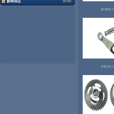
新闻动态
MORE
缓冲胶块 C
拉臂凸轮 C