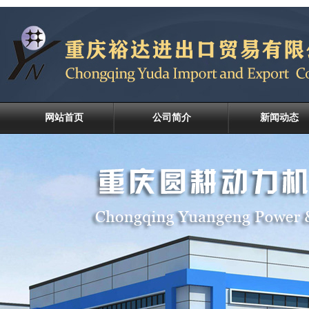
网站首页
公司简介
新闻动态