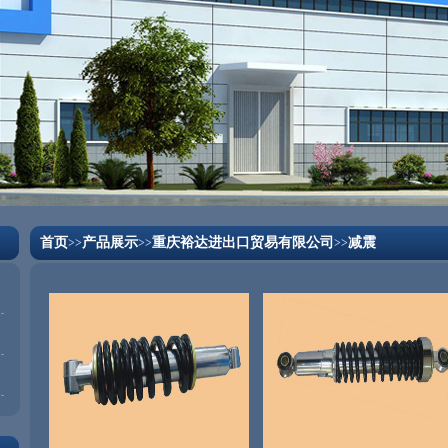
首页
产品展示
重庆裕达进出口贸易有限公司
减震
>>
>>
>>