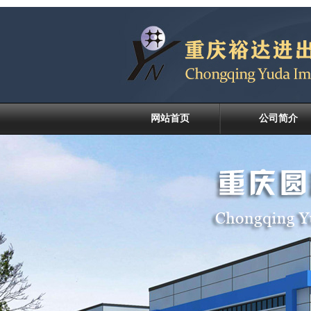
网站首页
公司简介