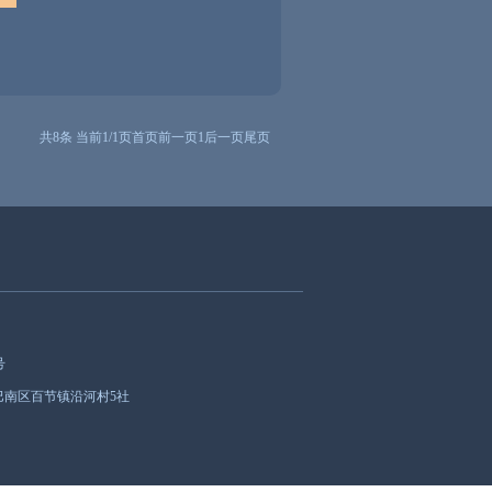
共8条 当前1/1页
首页
前一页
1
后一页
尾页
号
重庆市巴南区百节镇沿河村5社