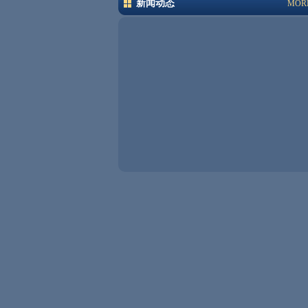
新闻动态
MOR