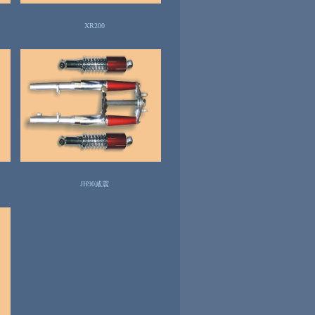
XR200
JH90减震