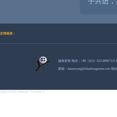
手共进，
友情链接：
版权所有 电话：+86（023）023-88967125 
邮箱：danneryang@shunhongmot
{dede:include filename="swt.htm"/}