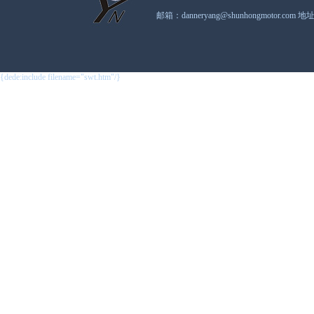
邮箱：danneryang@shunhongmot
{dede:include filename="swt.htm"/}