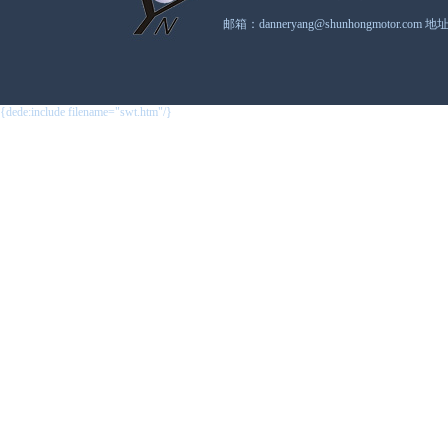
邮箱：danneryang@shunhongmot
{dede:include filename="swt.htm"/}