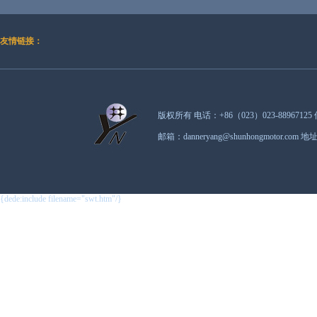
友情链接：
版权所有 电话：+86（023）023-88967125 
邮箱：danneryang@shunhongmot
{dede:include filename="swt.htm"/}