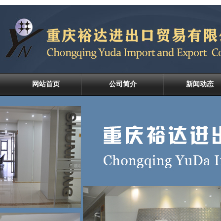
网站首页
公司简介
新闻动态